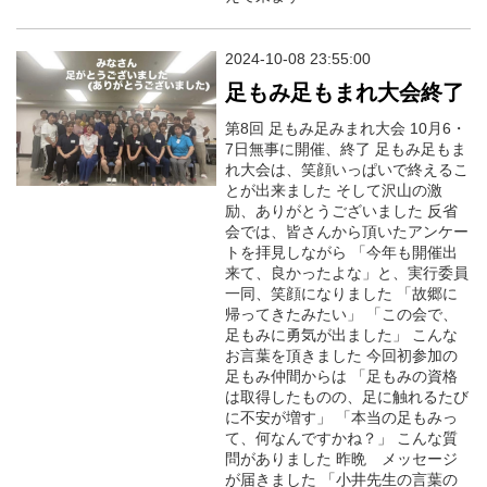
2024-10-08 23:55:00
足もみ足もまれ大会終了
第8回 足もみ足みまれ大会 10月6・
7日無事に開催、終了 足もみ足もま
れ大会は、笑顔いっぱいで終えるこ
とが出来ました そして沢山の激
励、ありがとうございました 反省
会では、皆さんから頂いたアンケー
トを拝見しながら 「今年も開催出
来て、良かったよな」と、実行委員
一同、笑顔になりました 「故郷に
帰ってきたみたい」 「この会で、
足もみに勇気が出ました」 こんな
お言葉を頂きました 今回初参加の
足もみ仲間からは 「足もみの資格
は取得したものの、足に触れるたび
に不安が増す」 「本当の足もみっ
て、何なんですかね？」 こんな質
問がありました 昨晩 メッセージ
が届きました 「小井先生の言葉の