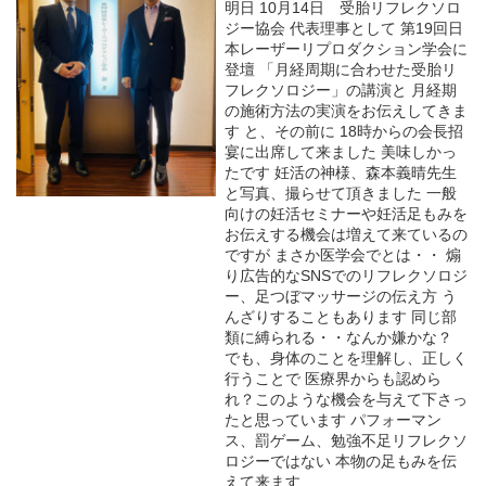
明日 10月14日 受胎リフレクソロ
ジー協会 代表理事として 第19回日
本レーザーリプロダクション学会に
登壇 「月経周期に合わせた受胎リ
フレクソロジー」の講演と 月経期
の施術方法の実演をお伝えしてきま
す と、その前に 18時からの会長招
宴に出席して来ました 美味しかっ
たです 妊活の神様、森本義晴先生
と写真、撮らせて頂きました 一般
向けの妊活セミナーや妊活足もみを
お伝えする機会は増えて来ているの
ですが まさか医学会でとは・・ 煽
り広告的なSNSでのリフレクソロジ
ー、足つぼマッサージの伝え方 う
んざりすることもあります 同じ部
類に縛られる・・なんか嫌かな？
でも、身体のことを理解し、正しく
行うことで 医療界からも認めら
れ？このような機会を与えて下さっ
たと思っています パフォーマン
ス、罰ゲーム、勉強不足リフレクソ
ロジーではない 本物の足もみを伝
えて来ます