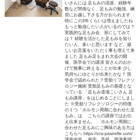
いさんには 足もみの流派、経験年
数など関係なく、足もみの勉強、練
習にお越し下さる方がおられます
特にこの3年くらいは増えましたね
もっと勉強したい人がいるのでは？
実践的な足もみ会、形にしてみて
は？ 経験を活かした足もみを知り
たい人、多いと思います など、嬉
しいお言葉をいただく事も増えて来
ました 足もみ足もまれ大会の開
催、医学会での講演 皆さんのおか
げで無事に終えることが出来 少し
気持ちにゆとりが出来たかな？ 医
学会で認められた？受胎リフレクソ
ロジー施術 受胎足もみの基礎とな
っている 「足もみ道場こいさん 足
もみ講座」をはじめることにしまし
た ※受胎リフレクソロジーの特徴
の１つ「ホルモン周期に合わせた足
もみ」は こちらの講座ではお伝
え出来ません。 ホルモン周期に
合わせた足もみにご興味のある方は
こちらへ https://cra-jutairefle.com/
講座内容 座学、手技、受講希望