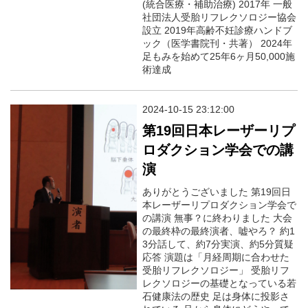
(統合医療・補助治療) 2017年 一般
社団法人受胎リフレクソロジー協会
設立 2019年高齢不妊診療ハンドブ
ック（医学書院刊・共著） 2024年
足もみを始めて25年6ヶ月50,000施
術達成
2024-10-15 23:12:00
第19回日本レーザーリプ
ロダクション学会での講
演
ありがとうございました 第19回日
本レーザーリプロダクション学会で
の講演 無事？に終わりました 大会
の最終枠の最終演者、嘘やろ？ 約1
3分話して、約7分実演、約5分質疑
応答 演題は「月経周期に合わせた
受胎リフレクソロジー」 受胎リフ
レクソロジーの基礎となっている若
石健康法の歴史 足は身体に投影さ