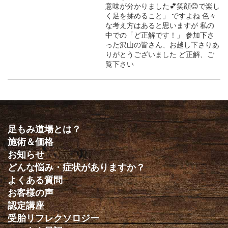
意味が分かりました💕笑顔😊で楽し
く足を揉めること」 ですよね 色々
な考え方はあると思いますが 私の
中での「ど正解です！」 参加下さ
った沢山の皆さん、お越し下さりあ
りがとうございました ど正解、ご
覧下さい
足もみ道場とは？
施術＆価格
お知らせ
どんな悩み・症状がありますか？
よくある質問
お客様の声
認定講座
受胎リフレクソロジー