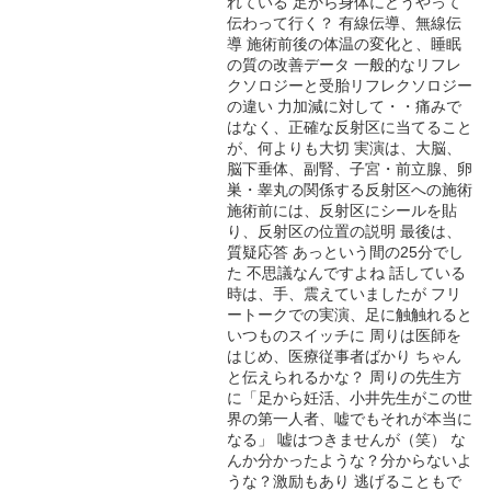
れている 足から身体にどうやって
伝わって行く？ 有線伝導、無線伝
導 施術前後の体温の変化と、睡眠
の質の改善データ 一般的なリフレ
クソロジーと受胎リフレクソロジー
の違い 力加減に対して・・痛みで
はなく、正確な反射区に当てること
が、何よりも大切 実演は、大脳、
脳下垂体、副腎、子宮・前立腺、卵
巣・睾丸の関係する反射区への施術
施術前には、反射区にシールを貼
り、反射区の位置の説明 最後は、
質疑応答 あっという間の25分でし
た 不思議なんですよね 話している
時は、手、震えていましたが フリ
ートークでの実演、足に触触れると
いつものスイッチに 周りは医師を
はじめ、医療従事者ばかり ちゃん
と伝えられるかな？ 周りの先生方
に「足から妊活、小井先生がこの世
界の第一人者、嘘でもそれが本当に
なる」 嘘はつきませんが（笑） な
んか分かったような？分からないよ
うな？激励もあり 逃げることもで