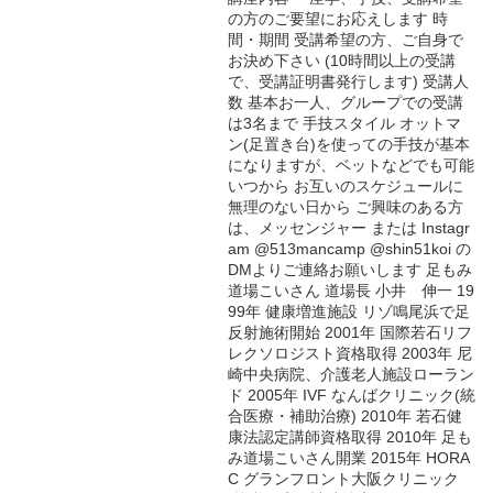
の方のご要望にお応えします 時
間・期間 受講希望の方、ご自身で
お決め下さい (10時間以上の受講
で、受講証明書発行します) 受講人
数 基本お一人、グループでの受講
は3名まで 手技スタイル オットマ
ン(足置き台)を使っての手技が基本
になりますが、ベットなどでも可能
いつから お互いのスケジュールに
無理のない日から ご興味のある方
は、メッセンジャー または Instagr
am @513mancamp @shin51koi の
DMよりご連絡お願いします 足もみ
道場こいさん 道場長 小井 伸一 19
99年 健康増進施設 リゾ鳴尾浜で足
反射施術開始 2001年 国際若石リフ
レクソロジスト資格取得 2003年 尼
崎中央病院、介護老人施設ローラン
ド 2005年 IVF なんばクリニック(統
合医療・補助治療) 2010年 若石健
康法認定講師資格取得 2010年 足も
み道場こいさん開業 2015年 HORA
C グランフロント大阪クリニック