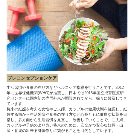
プレコンセプションケア
生活習慣や食事の在り方などヘルスケア指導を行うことです。2012
年に世界保健機関(WHO)が推奨し、日本では2015年国立成育医療研
究センターに国内初の専門外来が開設されてから、徐々に普及してき
ています。
将来の妊娠を考える女性やご夫婦、カップルの健康状態を確認し、妊
娠する前から生活習慣や食事の在り方など心身ともに健康な状態を目
指し、多方面から生活習慣を見直し、改善していくことで、ご夫婦、
カップルや子供のより良い将来のために、安全かつ安心な妊娠・出
産・育児の出来る身体作りに繋がることを目的としています。