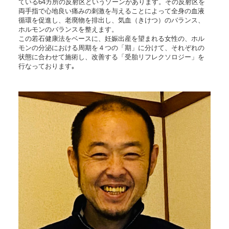
ている64カ所の反射区というゾーンがあります。その反射区を
両手指で心地良い痛みの刺激を与えることによって全身の血液
循環を促進し、老廃物を排出し、気血（きけつ）のバランス、
ホルモンのバランスを整えます。
この若石健康法をベースに、妊娠出産を望まれる女性の、ホル
モンの分泌における周期を４つの「期」に分けて、それぞれの
状態に合わせて施術し、改善する「受胎リフレクソロジー」を
行なっております｡