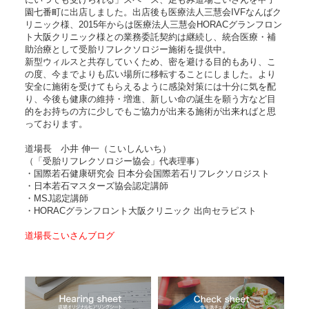
園七番町に出店しました。出店後も医療法人三慧会IVFなんばク
リニック様、2015年からは医療法人三慧会HORACグランフロン
ト大阪クリニック様との業務委託契約は継続し、統合医療・補
助治療として受胎リフレクソロジー施術を提供中。
新型ウィルスと共存していくため、密を避ける目的もあり、こ
の度、今までよりも広い場所に移転することにしました。より
安全に施術を受けてもらえるように感染対策には十分に気を配
り、今後も健康の維持・増進、新しい命の誕生を願う方など目
的をお持ちの方に少しでもご協力が出来る施術が出来ればと思
っております。
道場長 小井 伸一（こいしんいち）
（「受胎リフレクソロジー協会」代表理事）
・国際若石健康研究会 日本分会国際若石リフレクソロジスト
・日本若石マスターズ協会認定講師
・MSJ認定講師
・HORACグランフロント大阪クリニック 出向セラピスト
道場長こいさんブログ