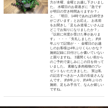
方が木曜、金曜とお越し下さいまし
た。 水曜日のお昼過ぎに『急です
が明日の空き時間ありますか？』
と。 「明日、14時であれば1枠空き
がございます」とお応え。 お名前
をお聞きし「足もみ道場こいさんは
どこでお知りになりましたか？」
『以前に何度か受けた事がありま
す』 ・・・「失礼しました」 約8
年ぶりで記憶が・・ 金曜日のお越
しのお客様は4年ぶりくらいかな？
施術記録に日付けしか書いていない
と困りますね。 3週間くらい前から
のご予約で楽しみにこの日を待って
いました。 素敵な多肉植物のプレ
ゼントもいただきました。 実は私
の記念すべきお一人目の生徒さんな
んです。 約8年ぶり、約4年ぶりの
施術、足もみ手当て、なんか嬉しい
ですね。